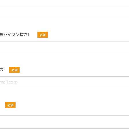
角ハイフン抜き）
ス