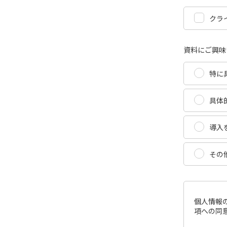
クラ
資料にご興味
特に
具体
導入
その
個人情報
項への同